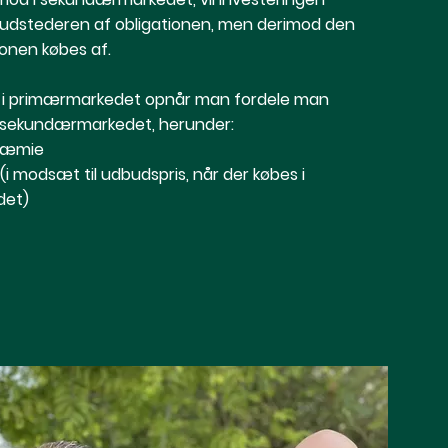
til udstederen af obligationen, men derimod den
onen købes af.
 i primærmarkedet opnår man fordele man
i sekundærmarkedet, herunder:
ræmie
i modsæt til udbudspris, når der købes i
det)