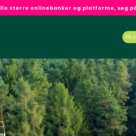
alle større onlinebanker og platforme, søg 
Få o
m