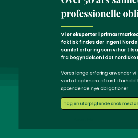
professionelle ob
Vi er eksperter i primærmarked
faktisk findes der ingen i Nord
samlet erfaring som vi har til
fra begyndelsen i det nordiske
Vores lange erfaring anvender vi t
ved at optimere afkast i forhold ti
spændende nye obligationer
Tag en uforpligtende snak med o
About Me