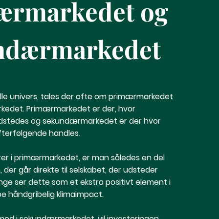
ærmarkedet og
ndærmarkedet
elle univers, tales der ofte om primærmarkedet
edet. Primærmarkedet er der, hvor
udstedes og sekundærmarkedet er der hvor
fterfølgende handles.
er i primærmarkedet, er man således en del
, der går direkte til selskabet, der udsteder
nge ser dette som et ekstra positivt element i
abe håndgribelig klimaimpact.
mod i sekundærmarkedet, vil investeringen