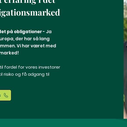
ligationsmarked
et på obligationer
- Ja
europa, der har så lang
sammen. Vi har været med
 marked!
il fordel for vores investorer
l risiko og få adgang til
s