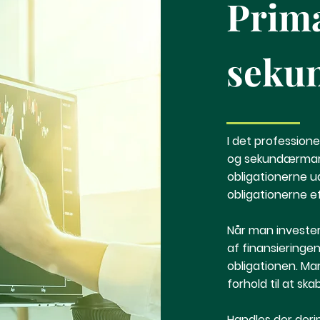
Prim
seku
I det profession
og sekundærmark
obligationerne 
obligationerne e
Når man invester
af finansieringen
obligationen. Ma
forhold til at sk
Handles der deri