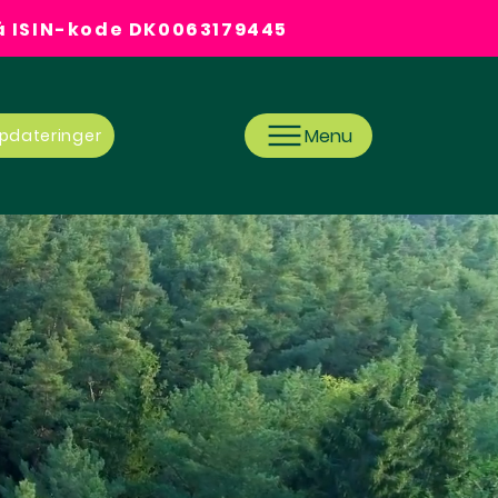
på ISIN-kode DK0063179445
Menu
pdateringer