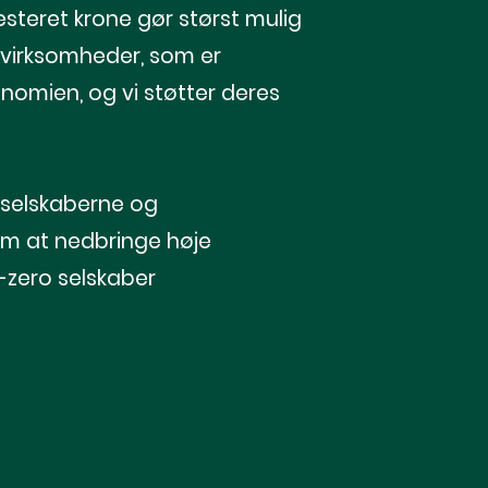
vesteret krone gør størst mulig
 virksomheder, som er
omien, og vi støtter deres
l selskaberne og
om at nedbringe høje
t-zero selskaber